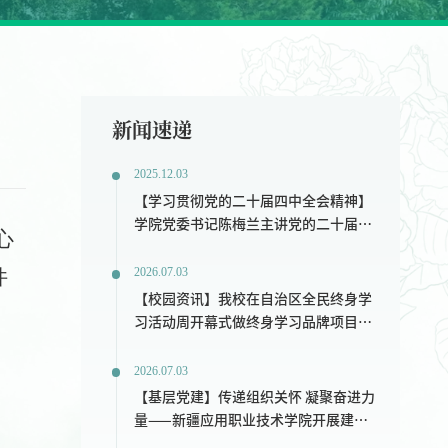
新闻速递
2025.12.03
【学习贯彻党的二十届四中全会精神】
学院党委书记陈梅兰主讲党的二十届四
心
中全会精神专题宣讲—锚定发展方向谋
划“十五五”新篇
件
2026.07.03
【校园资讯】我校在自治区全民终身学
习活动周开幕式做终身学习品牌项目交
流发言
2026.07.03
【基层党建】传递组织关怀 凝聚奋进力
量——新疆应用职业技术学院开展建党
105周年“七一”节前走访慰问活动