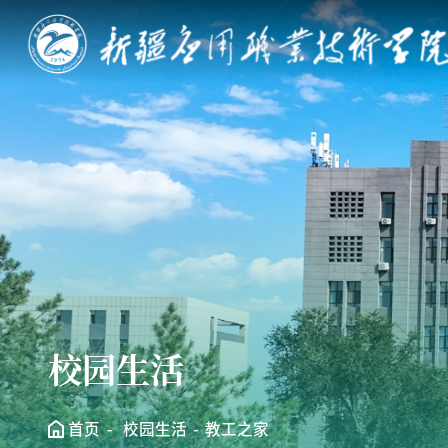
校园生活
首页
校园生活
教工之家