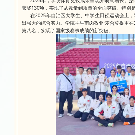
2025年，学院体育竞技成果呈现井喷式增长。
获奖130项，实现了从数量到质量的全面突破。特别
在2025年自治区大学生、中学生田径运动会上
出强大的综合实力。学院学生甫肉孜亚·麦合莫提更在2
第八名，实现了国家级赛事成绩的新突破。