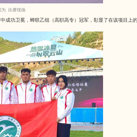
图为 比赛现场
标赛中成功卫冕，蝉联乙组（高职高专）冠军，彰显了在该项目上