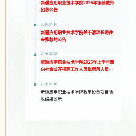
新疆应用职业技术学院2026年银龄教师
招募公告
的
2026.04.16
新疆应用职业技术学院关于清理长期往
来账款的公告
2026.07.06
新疆应用职业技术学院2026年上半年面
向社会公开招聘工作人员拟聘用人员公
示
2026.07.16
新疆应用职业技术学院教学设备项目验
收结果公示