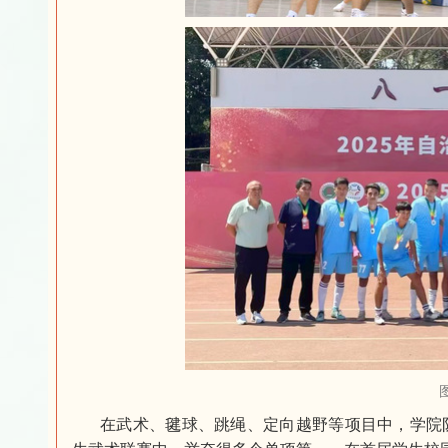
在武术、毽球、跳绳、定向越野等项目中，学院