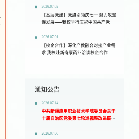
计
2026.07.02
现
【基层党建】党旗引领庆七一 聚力攻坚
促发展——我校举行庆祝中国共产党成
远
立105周年主题升旗仪式
2026.07.01
【校企合作】深化产教融合对接产业需
求 我校赴新奇康药业洽谈校企合作
通知公告
2026.07.14
中共新疆应用职业技术学院委员会关于
十届自治区党委第七轮巡视整改进展情
况的通报
2026.07.06