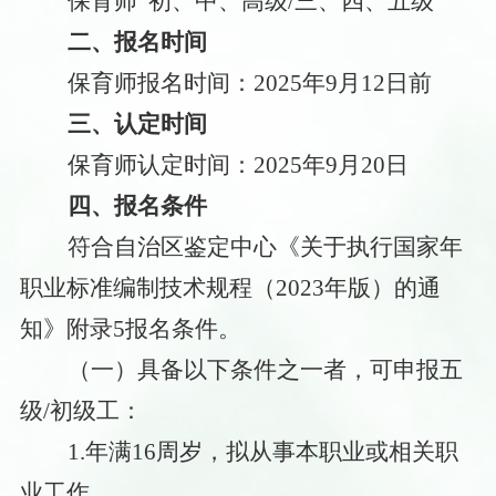
保育师
初、中、高级
/三、四、五级
二、报名时间
保育师报名时间
：
202
5
年
9
月
12
日前
三、认定时间
保育师认定时间
：
202
5
年
9
月
20
日
四、报名条件
符合自治区鉴定中心《关于执行国家年
职业标准编制技术规程（
2023年版）的通
知》附录5报名条件。
（一）具备以下条件之一者，可申报五
级
/初级工：
1.年满16周岁，拟从事本职业或相关职
业工作。