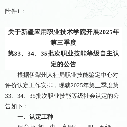
附件
1：
关于
新疆应用职业技术学院
开展
202
5
年
第
三
季度
第
33、34、35
批次
职业技能等级
自主
认
定的公告
根据伊犁州人社局职业技能鉴定中心对
评价认定工作安排，现就
202
5
年第三季度第
33、34、35
批次职业技能等级社会认定的公
告如下：
一、认定工种