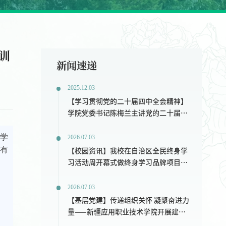
训
新闻速递
2025.12.03
【学习贯彻党的二十届四中全会精神】
学院党委书记陈梅兰主讲党的二十届四
中全会精神专题宣讲—锚定发展方向谋
训学
划“十五五”新篇
2026.07.03
织有
【校园资讯】我校在自治区全民终身学
习活动周开幕式做终身学习品牌项目交
流发言
2026.07.03
【基层党建】传递组织关怀 凝聚奋进力
量——新疆应用职业技术学院开展建党
105周年“七一”节前走访慰问活动